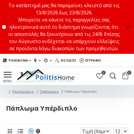
Το κατάστημά μας θα παραμείνει κλειστό από τις
13/8/2026 έως 23/8/2026.
Μπορείτε να κάνετε τις παραγγελίες σας
ηλεκτρονικά αυτό το διάστημα γνωρίζοντας ότι
οι αποστολές θα ξεκινήσουν από τις 24/8. Επίσης
τον Αύγουστο ενδέχεται να υπάρχουν ελλείψεις
σε προϊόντα λόγω διακοπών των προμηθευτών.
ΤΗΛΕΦΩΝΑ
ΕΙΣΟΔΟΣ
ΕΓΓΡΑΦΗ
0
0
Υπνοδωμάτιο
Παπλώματα
Πάπλωμα Υπέρδιπλο
Πάπλωμα Υπέρδιπλο
0