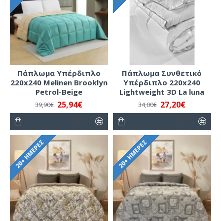
Πάπλωμα Υπέρδιπλο
Πάπλωμα Συνθετικό
220x240 Melinen Brooklyn
Υπέρδιπλο 220x240
Petrol-Beige
Lightweight 3D La luna
25,94€
27,20€
39,90€
34,00€
20+ ΗΜΈΡΕΣ
20+ ΗΜΈΡΕΣ