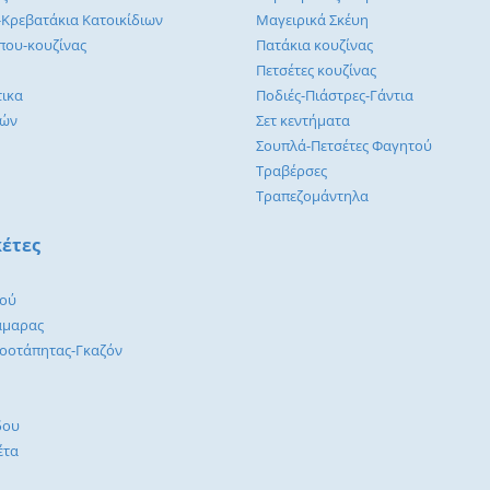
-Κρεβατάκια Κατοικίδιων
Μαγειρικά Σκέυη
που-κουζίνας
Πατάκια κουζίνας
Πετσέτες κουζίνας
τικα
Ποδιές-Πιάστρες-Γάντια
λών
Σετ κεντήματα
Σουπλά-Πετσέτες Φαγητού
Τραβέρσες
Τραπεζομάντηλα
έτες
ιού
άμαρας
λοοτάπητας-Γκαζόν
δου
έτα