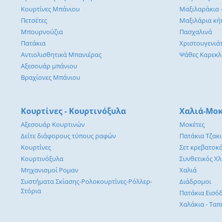
Κουρτίνες Μπάνιου
Μαξιλαράκια 
Πετσέτες
Μαξιλάρια κή
Μπουρνούζια
Πασχαλινά
Πατάκια
Χριστουγενιά
Αντιολισθητικά Μπανιέρας
Ψάθες Καρεκ
Αξεσουάρ μπάνιου
Βραχίονες Μπάνιου
Κουρτίνες - Κουρτινόξυλα
Χαλιά-Μοκ
Αξεσουάρ Κουρτινών
Μοκέτες
Δείτε διάφορους τύπους ραφών
Πατάκια Τζακ
Κουρτίνες
Σετ κρεβατοκ
Κουρτινόξυλα
Συνθετικός Χ
Μηχανισμοί Ρομαν
Χαλιά
Συστήματα Σκίασης-Ρολοκουρτίνες-Ρόλλερ-
Διάδρομοι
Στόρια
Πατάκια Εισό
Χαλάκια - Ταπ