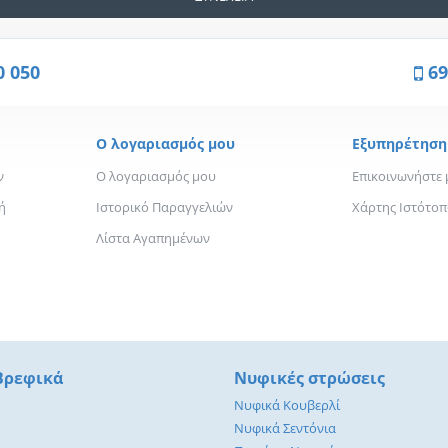
0 050
69
Ο λογαριασμός μου
Εξυπηρέτηση
ν
Ο λογαριασμός μου
Επικοινωνήστε 
ή
Ιστορικό Παραγγελιών
Χάρτης Ιστότο
Λίστα Αγαπημένων
 Βρεφικά
Νυφικές στρώσεις
Νυφικά Κουβερλί
Νυφικά Σεντόνια