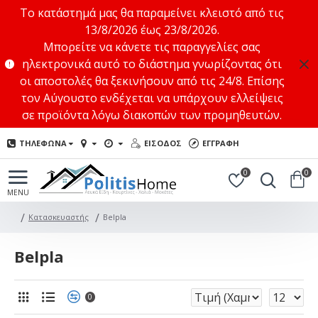
Το κατάστημά μας θα παραμείνει κλειστό από τις
13/8/2026 έως 23/8/2026.
Μπορείτε να κάνετε τις παραγγελίες σας
ηλεκτρονικά αυτό το διάστημα γνωρίζοντας ότι
οι αποστολές θα ξεκινήσουν από τις 24/8. Επίσης
τον Αύγουστο ενδέχεται να υπάρχουν ελλείψεις
σε προϊόντα λόγω διακοπών των προμηθευτών.
ΤΗΛΕΦΩΝΑ
ΕΙΣΟΔΟΣ
ΕΓΓΡΑΦΗ
0
0
Κατασκευαστής
Belpla
Belpla
0