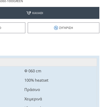
6060-1000GREEN
ΚΑΛΆΘΙ
Ό
ΣΎΓΚΡΙΣΗ
Φ 060 cm
100% heatset
Πράσινο
Χειμερινά