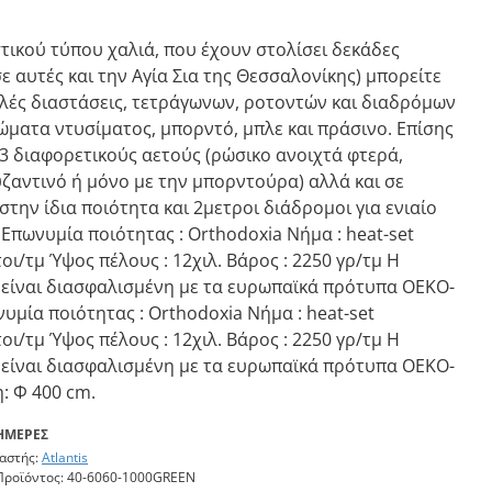
στικού τύπου χαλιά, που έχουν στολίσει δεκάδες
ε αυτές και την Αγία Σια της Θεσσαλονίκης) μπορείτε
λλές διαστάσεις, τετράγωνων, ροτοντών και διαδρόμων
ρώματα ντυσίματος, μπορντό, μπλε και πράσινο. Επίσης
 3 διαφορετικούς αετούς (ρώσικο ανοιχτά φτερά,
υζαντινό ή μόνο με την μπορντούρα) αλλά και σε
στην ίδια ποιότητα και 2μετροι διάδρομοι για ενιαίο
Επωνυμία ποιότητας : Orthodoxia Νήμα : heat-set
οι/τμ Ύψος πέλους : 12χιλ. Βάρος : 2250 γρ/τμ Η
 είναι διασφαλισμένη με τα ευρωπαϊκά πρότυπα OEKO-
υμία ποιότητας : Orthodoxia Νήμα : heat-set
οι/τμ Ύψος πέλους : 12χιλ. Βάρος : 2250 γρ/τμ Η
 είναι διασφαλισμένη με τα ευρωπαϊκά πρότυπα OEKO-
η: Φ 400 cm.
 ΗΜΈΡΕΣ
αστής:
Atlantis
Προϊόντος:
40-6060-1000GREEN