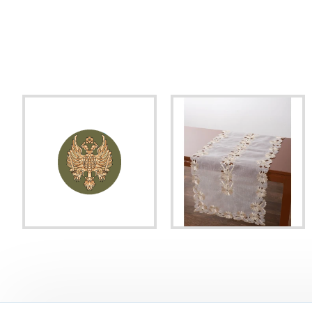
Είδατε πρόσφατα
Χαλί Ροτόντα Φ 060 cm Atlantis Orthodoxia Ανοιχτά Φτερά Πράσινο
Τραβέρσα Runner 50x240 Silk Fashion NG-32 Μπέζ
11,88€
22,32€
24,80€