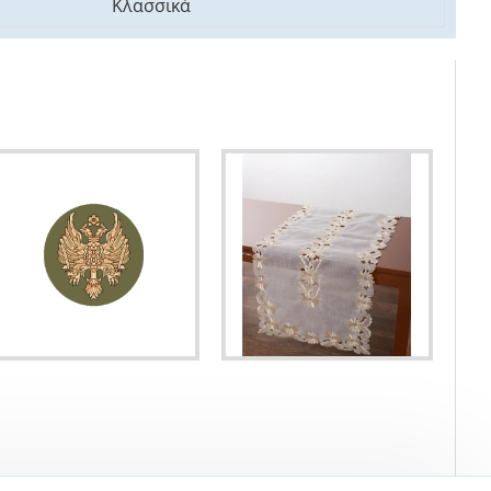
Κλασσικά
Χαλί Ροτόντα Φ 060 cm Atlantis Orthodoxia Ανοιχτά Φτερά Πράσινο
Τραβέρσα Runner 50x240 Silk Fashion NG-32 Μπέζ
1,88€
22,32€
24,80€