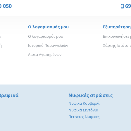
0 050
69
Ο λογαριασμός μου
Εξυπηρέτηση
ν
Ο λογαριασμός μου
Επικοινωνήστε 
ή
Ιστορικό Παραγγελιών
Χάρτης Ιστότο
Λίστα Αγαπημένων
 Βρεφικά
Νυφικές στρώσεις
Νυφικά Κουβερλί
Νυφικά Σεντόνια
Πετσέτες Νυφικές