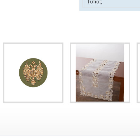
Τύπος
Χαλί Ροτόντα Φ 060 cm Atlantis Orthodoxia Ανοιχτά Φτερά Πράσινο
Τραβέρσα Runner 50x240 Silk Fashion NG-32 Μπέζ
11,88€
22,32€
1
24,80€