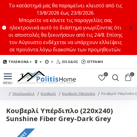
Το κατάστημά μας θα παραμείνει κλειστό από τις
13/8/2026 έως 23/8/2026.
Μπορείτε να κάνετε τις παραγγελίες σας
ηλεκτρονικά αυτό το διάστημα γνωρίζοντας ότι
οι αποστολές θα ξεκινήσουν από τις 24/8. Επίσης
τον Αύγουστο ενδέχεται να υπάρχουν ελλείψεις
σε προϊόντα λόγω διακοπών των προμηθευτών.
ΤΗΛΕΦΩΝΑ
ΕΙΣΟΔΟΣ
ΕΓΓΡΑΦΗ
0
0
Υπνοδωμάτιο
Κουβερλί
Κουβερλί Υπέρδιπλα
Κουβερλί Υπέρδιπλο (
Κουβερλί Υπέρδιπλο (220x240)
Sunshine Fiber Grey-Dark Grey